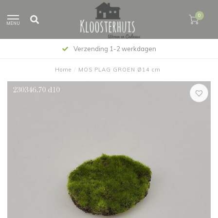
0
MENU
Verzending 1-2 werkdagen
Home
/
MOS PLAG GROEN Ø14 cm