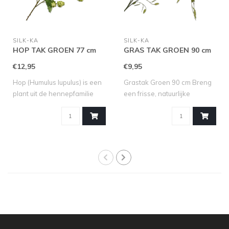
SILK-KA
SILK-KA
HOP TAK GROEN 77 cm
GRAS TAK GROEN 90 cm
€12,95
€9,95
Hop (Humulus lupulus) is een
Grastak Groen 90 cm Breng
plant uit de hennepfamilie
een frisse, natuurlijke
(Can..
uitstrali..