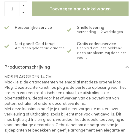
Toevoegen aan winkelwagen
Persoonlijke service
Snelle levering
Verzending 1-2 werkdagen
Niet goed? Geld terug!
Gratis cadeauservice
Altijd een geld terug garantie
Geen tijd om in te pakken?
Geen probleem, wij doen het
voor u!
Productomschrijving
MOS PLAG GROEN 14 CM
Maak je zijde arrangementen helemaal af met deze groene Mos
Plag. Deze zachte kunstmos plag is de perfecte oplossing voor het
creëren van een realistische en natuurlijke uitstraling in je
bloemstukken. Ideaal voor het afwerken van de bovenkant van
potten, schalen of andere decoratieve items.
Met deze kunstmos hoef je je nooit meer zorgen te maken over
verkleuring of uitdroging, zoals bij echt mos vaak het geval is. Dit
mos blijft altijd fris en groen, waardoor het de ideale toevoeging is
voor langdurige decoraties. Gebruik het om de potgrond van je
zijdeplanten te bedekken en geef je arrangement een elegante en