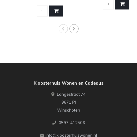
Dez..
Kloosterhuis Wonen en Cadeaus
Langestraat 74
9671 PJ
Winschoten
0597-412506
info@kloosterhuiswonen.nl