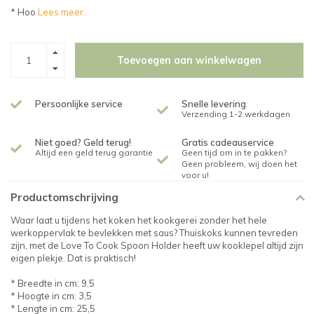
* Hoo
Lees meer..
Toevoegen aan winkelwagen
Persoonlijke service
Snelle levering
Verzending 1-2 werkdagen
Niet goed? Geld terug!
Gratis cadeauservice
Altijd een geld terug garantie
Geen tijd om in te pakken?
Geen probleem, wij doen het
voor u!
Productomschrijving
Waar laat u tijdens het koken het kookgerei zonder het hele
werkoppervlak te bevlekken met saus? Thuiskoks kunnen tevreden
zijn, met de Love To Cook Spoon Holder heeft uw kooklepel altijd zijn
eigen plekje. Dat is praktisch!
* Breedte in cm: 9,5
* Hoogte in cm: 3,5
* Lengte in cm: 25,5