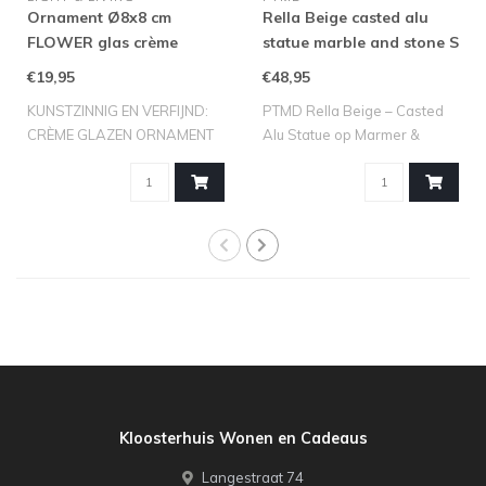
Ornament Ø8x8 cm
Rella Beige casted alu
FLOWER glas crème
statue marble and stone S
€19,95
€48,95
KUNSTZINNIG EN VERFIJND:
PTMD Rella Beige – Casted
CRÈME GLAZEN ORNAMENT
Alu Statue op Marmer &
FLOWER VAN LI..
Steen (S) ..
Kloosterhuis Wonen en Cadeaus
Langestraat 74