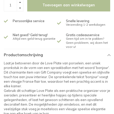
Toevoegen aan winkelwagen
Persoonlijke service
Snelle levering
Verzending 1-2 werkdagen
Niet goed? Geld terug!
Gratis cadeauservice
Altijd een geld terug garantie
Geen tijd om in te pakken?
Geen probleem, wij doen het
voor u!
Productomschrijving
Laat je betoveren door de Love Plate van porselein, een uniek
pronkstuk in de vorm van een spraakballon met het woord 'bonjour'.
Dit charmante item van Gift Company voegt een speelse en stijlvolle
touch toe aan jouw interieur. De sprankelende tekst 'bonjour' voegt
een vleugje Franse flair toe, waardoor het een prachtig accent is in
elke kamer.
Gebruik dit schattige Love Plate als een praktische organizer voor je
sieraden, presenteer er heerlijke hapjes op tijdens speciale
gelegenheden, of laat het gewoon schitteren als een opvallend
decoratief item. De mogelijkheden zijn eindeloos, en met dit
veelzijdige stuk voeg je moeiteloos een vleugje speelse elegantie
toe aan elke hoek van je huis.