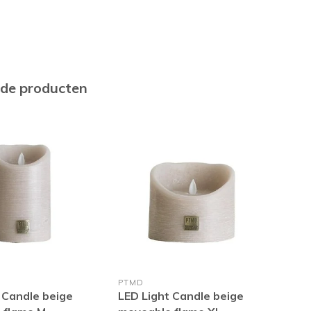
rde producten
PTMD
PTM
 Candle beige
LED Light Candle beige
LED