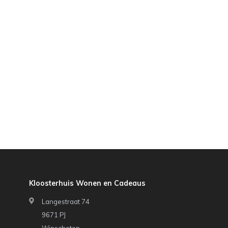
Kloosterhuis Wonen en Cadeaus
Langestraat 74
9671 PJ
Winschoten