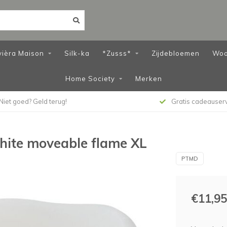
vièra Maison
Silk-ka
*Zusss*
Zijdebloemen
Woo
Home Society
Merken
Niet goed? Geld terug!
Gratis cadeauser
hite moveable flame XL
PTMD
€11,95