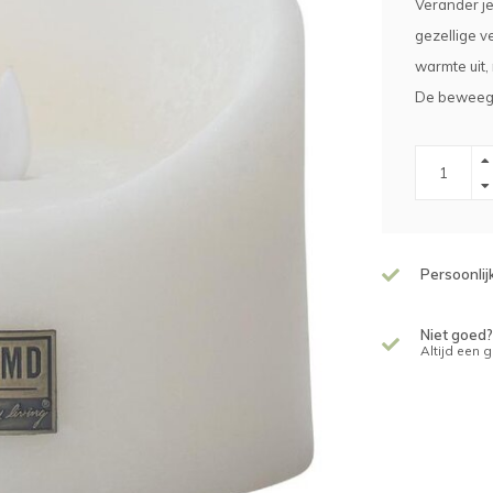
Verander j
gezellige v
warmte uit,
De beweegba
Persoonlij
Niet goed?
Altijd een 