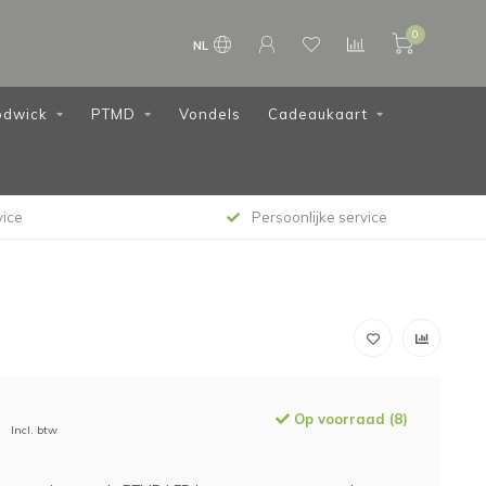
0
NL
dwick
PTMD
Vondels
Cadeaukaart
vice
Persoonlijke service
Op voorraad (8)
Incl. btw