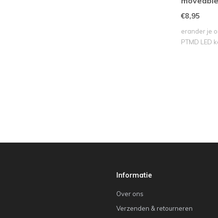
moveable
€8,95
erander je 
PTMD LED ka
meesterwerk
Informatie
Over ons
Verzenden & retourneren