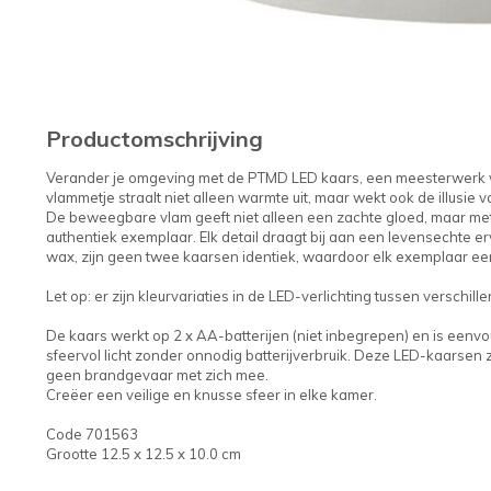
Productomschrijving
Verander je omgeving met de PTMD LED kaars, een meesterwerk v
vlammetje straalt niet alleen warmte uit, maar wekt ook de illusie 
De beweegbare vlam geeft niet alleen een zachte gloed, maar me
authentiek exemplaar. Elk detail draagt bij aan een levensechte 
wax, zijn geen twee kaarsen identiek, waardoor elk exemplaar een
Let op: er zijn kleurvariaties in de LED-verlichting tussen verschil
De kaars werkt op 2 x AA-batterijen (niet inbegrepen) en is eenvoud
sfeervol licht zonder onnodig batterijverbruik. Deze LED-kaarsen
geen brandgevaar met zich mee.
Creëer een veilige en knusse sfeer in elke kamer.
Code 701563
Grootte 12.5 x 12.5 x 10.0 cm