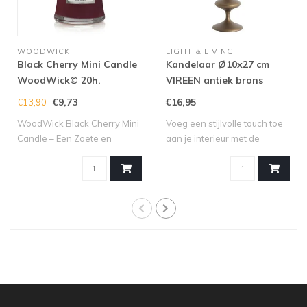
WOODWICK
LIGHT & LIVING
Black Cherry Mini Candle
Kandelaar Ø10x27 cm
WoodWick© 20h.
VIREEN antiek brons
€9,73
€16,95
€13,90
WoodWick Black Cherry Mini
Voeg een stijlvolle touch toe
Candle – Een Zoete en
aan je interieur met de
Fruitige Se..
kandel..