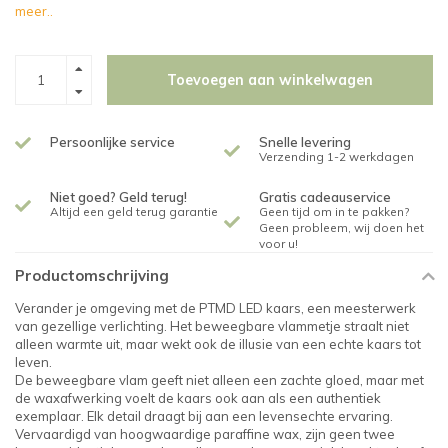
meer..
Toevoegen aan winkelwagen
Persoonlijke service
Snelle levering
Verzending 1-2 werkdagen
Niet goed? Geld terug!
Gratis cadeauservice
Altijd een geld terug garantie
Geen tijd om in te pakken?
Geen probleem, wij doen het
voor u!
Productomschrijving
Verander je omgeving met de PTMD LED kaars, een meesterwerk
van gezellige verlichting. Het beweegbare vlammetje straalt niet
alleen warmte uit, maar wekt ook de illusie van een echte kaars tot
leven.
De beweegbare vlam geeft niet alleen een zachte gloed, maar met
de waxafwerking voelt de kaars ook aan als een authentiek
exemplaar. Elk detail draagt bij aan een levensechte ervaring.
Vervaardigd van hoogwaardige paraffine wax, zijn geen twee