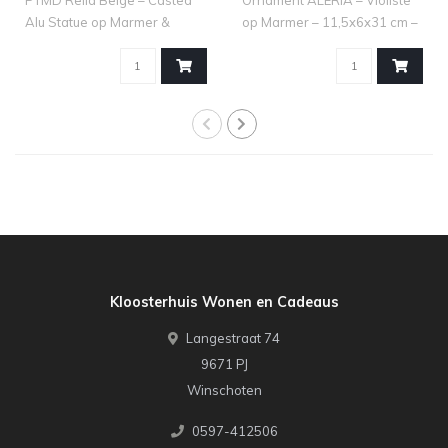
Alu Statue op Marmer &
op Marmer – 11,5x6x31 cm –
Steen (S) ..
Beige ..
Kloosterhuis Wonen en Cadeaus
Langestraat 74
9671 PJ
Winschoten
0597-412506