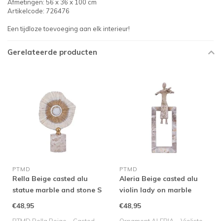
Afmetingen: 56 x 36 x 100 cm
Artikelcode: 726476
Een tijdloze toevoeging aan elk interieur!
Gerelateerde producten
PTMD
PTMD
Rella Beige casted alu
Aleria Beige casted alu
statue marble and stone S
violin lady on marble
base
€48,95
€48,95
PTMD Rella Beige – Casted
Ornament ALERIA – Violiste