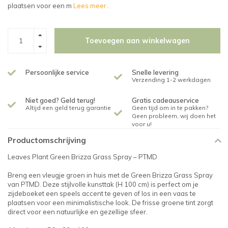
plaatsen voor een m
Lees meer..
Toevoegen aan winkelwagen
Persoonlijke service
Snelle levering
Verzending 1-2 werkdagen
Niet goed? Geld terug!
Gratis cadeauservice
Altijd een geld terug garantie
Geen tijd om in te pakken?
Geen probleem, wij doen het
voor u!
Productomschrijving
Leaves Plant Green Brizza Grass Spray – PTMD
Breng een vleugje groen in huis met de Green Brizza Grass Spray
van PTMD. Deze stijlvolle kunsttak (H 100 cm) is perfect om je
zijdeboeket een speels accent te geven of los in een vaas te
plaatsen voor een minimalistische look. De frisse groene tint zorgt
direct voor een natuurlijke en gezellige sfeer.