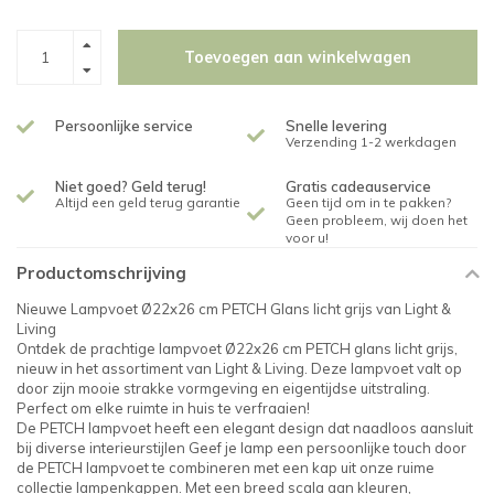
Toevoegen aan winkelwagen
Persoonlijke service
Snelle levering
Verzending 1-2 werkdagen
Niet goed? Geld terug!
Gratis cadeauservice
Altijd een geld terug garantie
Geen tijd om in te pakken?
Geen probleem, wij doen het
voor u!
Productomschrijving
Nieuwe Lampvoet Ø22x26 cm PETCH Glans licht grijs van Light &
Living
Ontdek de prachtige lampvoet Ø22x26 cm PETCH glans licht grijs,
nieuw in het assortiment van Light & Living. Deze lampvoet valt op
door zijn mooie strakke vormgeving en eigentijdse uitstraling.
Perfect om elke ruimte in huis te verfraaien!
De PETCH lampvoet heeft een elegant design dat naadloos aansluit
bij diverse interieurstijlen Geef je lamp een persoonlijke touch door
de PETCH lampvoet te combineren met een kap uit onze ruime
collectie lampenkappen. Met een breed scala aan kleuren,