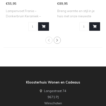
bruin
€55,95
€89,95
Lampenvoet Frania –
Breng warmte en stijl in je
Donkerbruin Keramiek –
huis met onze nieuwste
Ø14x52 cm Verlic..
toevoegin..
Kloosterhuis Wonen en Cadeaus
Langestraat 74
9671 PJ
Winschoten