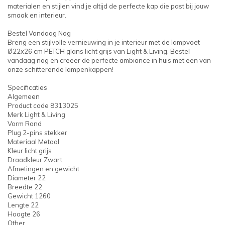
materialen en stijlen vind je altijd de perfecte kap die past bij jouw
smaak en interieur.
Bestel Vandaag Nog
Breng een stijlvolle vernieuwing in je interieur met de lampvoet
Ø22x26 cm PETCH glans licht grijs van Light & Living. Bestel
vandaag nog en creëer de perfecte ambiance in huis met een van
onze schitterende lampenkappen!
Specificaties
Algemeen
Product code 8313025
Merk Light & Living
Vorm Rond
Plug 2-pins stekker
Materiaal Metaal
Kleur licht grijs
Draadkleur Zwart
Afmetingen en gewicht
Diameter 22
Breedte 22
Gewicht 1260
Lengte 22
Hoogte 26
Other