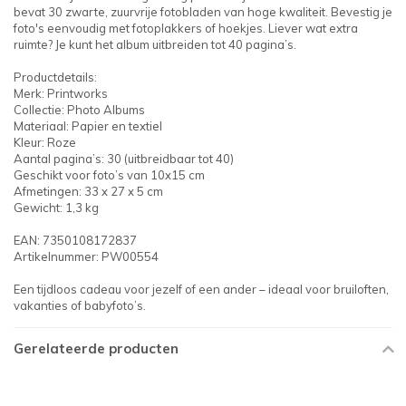
bevat 30 zwarte, zuurvrije fotobladen van hoge kwaliteit. Bevestig je
foto's eenvoudig met fotoplakkers of hoekjes. Liever wat extra
ruimte? Je kunt het album uitbreiden tot 40 pagina’s.
Productdetails:
Merk: Printworks
Collectie: Photo Albums
Materiaal: Papier en textiel
Kleur: Roze
Aantal pagina’s: 30 (uitbreidbaar tot 40)
Geschikt voor foto’s van 10x15 cm
Afmetingen: 33 x 27 x 5 cm
Gewicht: 1,3 kg
EAN: 7350108172837
Artikelnummer: PW00554
Een tijdloos cadeau voor jezelf of een ander – ideaal voor bruiloften,
vakanties of babyfoto’s.
Gerelateerde producten