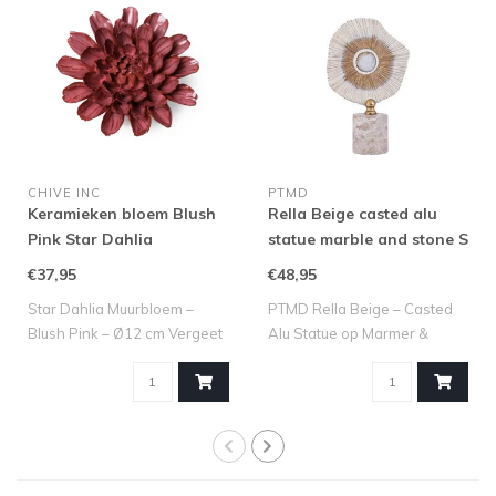
CHIVE INC
PTMD
Keramieken bloem Blush
Rella Beige casted alu
Pink Star Dahlia
statue marble and stone S
€37,95
€48,95
Star Dahlia Muurbloem –
PTMD Rella Beige – Casted
Blush Pink – Ø12 cm Vergeet
Alu Statue op Marmer &
saaie s..
Steen (S) ..