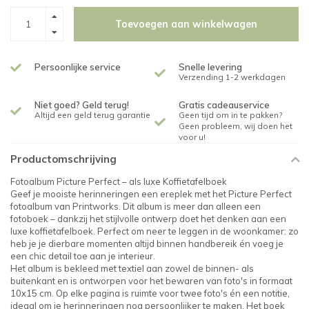
Toevoegen aan winkelwagen
Persoonlijke service
Snelle levering
Verzending 1-2 werkdagen
Niet goed? Geld terug!
Gratis cadeauservice
Altijd een geld terug garantie
Geen tijd om in te pakken?
Geen probleem, wij doen het
voor u!
Productomschrijving
Fotoalbum Picture Perfect – als luxe Koffietafelboek
Geef je mooiste herinneringen een ereplek met het Picture Perfect
fotoalbum van Printworks. Dit album is meer dan alleen een
fotoboek – dankzij het stijlvolle ontwerp doet het denken aan een
luxe koffietafelboek. Perfect om neer te leggen in de woonkamer: zo
heb je je dierbare momenten altijd binnen handbereik én voeg je
een chic detail toe aan je interieur.
Het album is bekleed met textiel aan zowel de binnen- als
buitenkant en is ontworpen voor het bewaren van foto's in formaat
10x15 cm. Op elke pagina is ruimte voor twee foto's én een notitie,
ideaal om je herinneringen nog persoonlijker te maken. Het boek