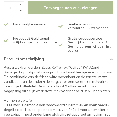
Toevoegen aan winkelwagen
Persoonlijke service
Snelle levering
Verzending 1-2 werkdagen
Niet goed? Geld terug!
Gratis cadeauservice
Altijd een geld terug garantie
Geen tijd om in te pakken?
Geen probleem, wij doen het
voor u!
Productomschrijving
Rustig wakker worden: Zusss Koffiemok "Coffee" (Wit/Zand)
Begin je dag in stijl met deze prachtige tweekleurige mok van Zusss.
De combinatie van de frisse witte bovenkant en de zachte, matte
zandkleur aan de onderzijde zorgt voor een serene en natuurlijke
look op je koffietafel. De subtiele tekst ‘Coffee’ maakt in één
oogopslag duidelijk waar deze mok voor bedoeld is: puur genieten.
Harmonie op tafel
Deze mok is gemaakt van hoogwaardig keramiek en voelt heerlijk
degelijk aan. Het compacte formaat van 240 ml maakt hem uiterst
veelzijdig; hij past onder bijna elk koffiezetapparaat en ligt fijn in de