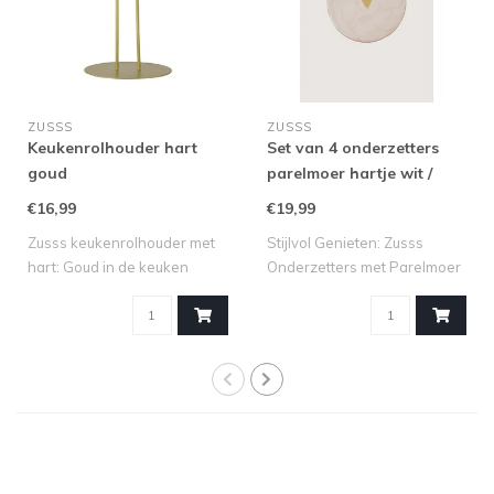
ZUSSS
ZUSSS
Keukenrolhouder hart
Set van 4 onderzetters
goud
parelmoer hartje wit /
goud
€16,99
€19,99
Zusss keukenrolhouder met
Stijlvol Genieten: Zusss
hart: Goud in de keuken
Onderzetters met Parelmoer
Maak van ..
Hartje ..