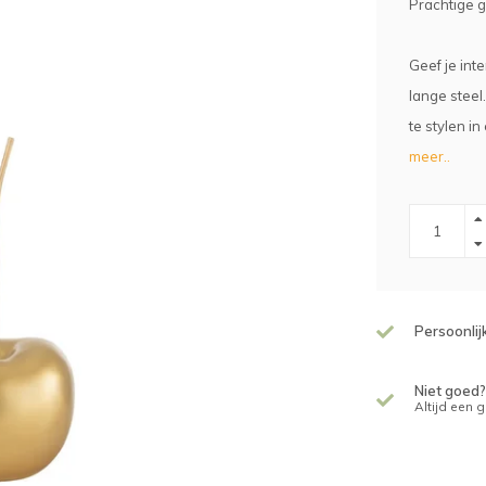
Prachtige g
Geef je int
lange steel.
te stylen i
meer..
Persoonlij
Niet goed?
Altijd een 