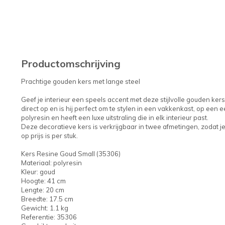
Productomschrijving
Prachtige gouden kers met lange steel
Geef je interieur een speels accent met deze stijlvolle gouden kers
direct op en is hij perfect om te stylen in een vakkenkast, op een e
polyresin en heeft een luxe uitstraling die in elk interieur past.
Deze decoratieve kers is verkrijgbaar in twee afmetingen, zodat je 
op prijs is per stuk.
Kers Resine Goud Small (35306)
Materiaal: polyresin
Kleur: goud
Hoogte: 41 cm
Lengte: 20 cm
Breedte: 17.5 cm
Gewicht: 1.1 kg
Referentie: 35306