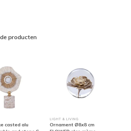
rde producten
LIGHT & LIVING
PRES
ge casted alu
Ornament Ø8x8 cm
Sou