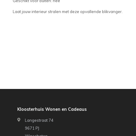
Geschikt voor buiten: nee
Laat jouw interieur stralen met deze opvallende blikvanger.
Kloosterhuis Wonen en Cadeaus
Langestraat 74
9671 PJ
Winschoten