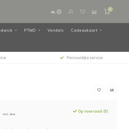
0
NL
dwick
PTMD
Vondels
Cadeaukaart
vice
Persoonlijke service
Op voorraad (5)
Incl. btw