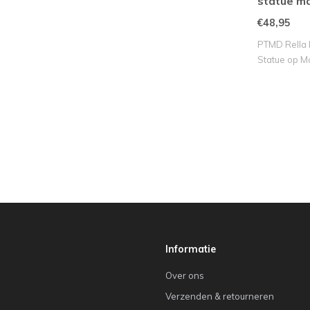
statue ma
€48,95
PTMD Rella 
Statue op Ma
Informatie
Over ons
Verzenden & retourneren