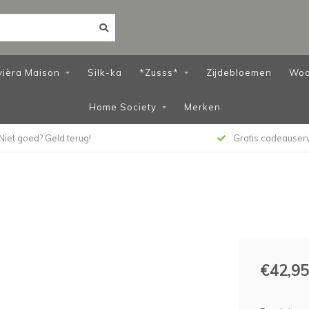
vièra Maison
Silk-ka
*Zusss*
Zijdebloemen
Woo
Home Society
Merken
Niet goed? Geld terug!
Gratis cadeauser
€42,95