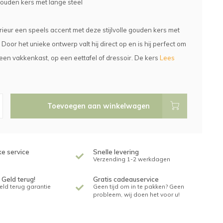
ouden kers met lange steel
erieur een speels accent met deze stijlvolle gouden kers met
 Door het unieke ontwerp valt hij direct op en is hij perfect om
n een vakkenkast, op een eettafel of dressoir. De kers
Lees
Toevoegen aan winkelwagen
ke service
Snelle levering
Verzending 1-2 werkdagen
 Geld terug!
Gratis cadeauservice
geld terug garantie
Geen tijd om in te pakken? Geen
probleem, wij doen het voor u!