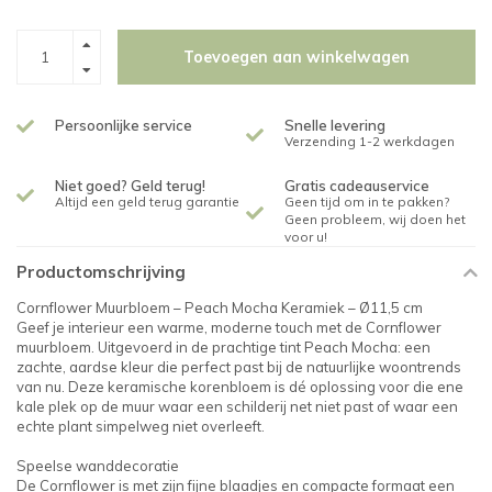
Toevoegen aan winkelwagen
Persoonlijke service
Snelle levering
Verzending 1-2 werkdagen
Niet goed? Geld terug!
Gratis cadeauservice
Altijd een geld terug garantie
Geen tijd om in te pakken?
Geen probleem, wij doen het
voor u!
Productomschrijving
Cornflower Muurbloem – Peach Mocha Keramiek – Ø11,5 cm
Geef je interieur een warme, moderne touch met de Cornflower
muurbloem. Uitgevoerd in de prachtige tint Peach Mocha: een
zachte, aardse kleur die perfect past bij de natuurlijke woontrends
van nu. Deze keramische korenbloem is dé oplossing voor die ene
kale plek op de muur waar een schilderij net niet past of waar een
echte plant simpelweg niet overleeft.
Speelse wanddecoratie
De Cornflower is met zijn fijne blaadjes en compacte formaat een