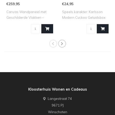
€259,95
€24,95
Canvas Wandpaneel met
Speels karakter: Karlsson
Geschilderde Vlakken –
Modern Cuckoo Geluidsbox
Bruine Tinten –..
met Beweg..
Kloosterhuis Wonen en Cadeaus
Langestraat 74
9671 PJ
Winschoten