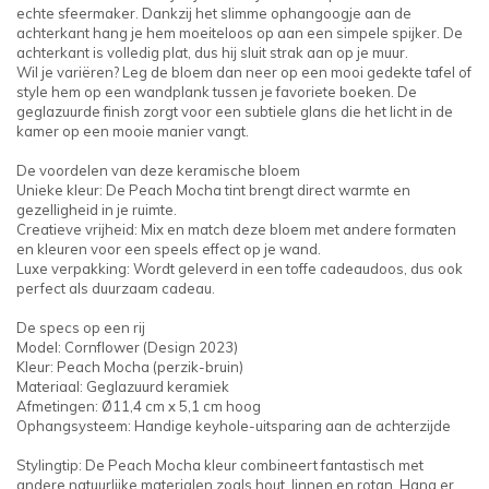
echte sfeermaker. Dankzij het slimme ophangoogje aan de
achterkant hang je hem moeiteloos op aan een simpele spijker. De
achterkant is volledig plat, dus hij sluit strak aan op je muur.
Wil je variëren? Leg de bloem dan neer op een mooi gedekte tafel of
style hem op een wandplank tussen je favoriete boeken. De
geglazuurde finish zorgt voor een subtiele glans die het licht in de
kamer op een mooie manier vangt.
De voordelen van deze keramische bloem
Unieke kleur: De Peach Mocha tint brengt direct warmte en
gezelligheid in je ruimte.
Creatieve vrijheid: Mix en match deze bloem met andere formaten
en kleuren voor een speels effect op je wand.
Luxe verpakking: Wordt geleverd in een toffe cadeaudoos, dus ook
perfect als duurzaam cadeau.
De specs op een rij
Model: Cornflower (Design 2023)
Kleur: Peach Mocha (perzik-bruin)
Materiaal: Geglazuurd keramiek
Afmetingen: Ø11,4 cm x 5,1 cm hoog
Ophangsysteem: Handige keyhole-uitsparing aan de achterzijde
Stylingtip: De Peach Mocha kleur combineert fantastisch met
andere natuurlijke materialen zoals hout, linnen en rotan. Hang er