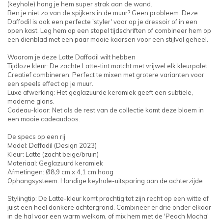
(keyhole) hang je hem super strak aan de wand.
Ben je niet zo van de spijkers in de muur? Geen probleem. Deze
Daffodil is ook een perfecte 'styler' voor op je dressoir of in een
open kast. Leg hem op een stapel tijdschriften of combineer hem op
een dienblad met een paar mooie kaarsen voor een stijlvol geheel.
Waarom je deze Latte Daffodil wilt hebben
Tijdloze kleur: De zachte Latte-tint matcht met vrijwel elk kleurpalet.
Creatief combineren: Perfect te mixen met grotere varianten voor
een speels effect op je muur.
Luxe afwerking: Het geglazuurde keramiek geeft een subtiele,
moderne glans.
Cadeau-klaar: Net als de rest van de collectie komt deze bloem in
een mooie cadeaudoos.
De specs op een rij
Model: Daffodil (Design 2023)
Kleur: Latte (zacht beige/bruin)
Materiaal: Geglazuurd keramiek
Afmetingen: Ø8,9 cm x 4,1 cm hoog
Ophangsysteem: Handige keyhole-uitsparing aan de achterzijde
Stylingtip: De Latte-kleur komt prachtig tot zijn recht op een witte of
juist een heel donkere achtergrond. Combineer er drie onder elkaar
in de hal voor een warm welkom, of mix hem met de 'Peach Mocha'