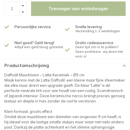
Toevoegen aan winkelwagen
Persoonlijke service
Snelle levering
Verzending 1-2 werkdagen
Niet goed? Geld terug!
Gratis cadeauservice
Altijd een geld terug garantie
Geen tijd om in te pakken?
Geen probleem, wij doen het
voor u!
Productomschrijving
Daffodil Muurbloem – Latte Keramiek – Ø9 cm
Maak kennis met de Latte Daffodil: een kleine maar fijne sfeermaker
die elke muur direct een upgrade geeft. De kleur 'Latte' is dé
perfecte neutrale tint voor wie houdt van een rustig, Scandinavisch
of Japandi interieur. Deze keramische narcis brengt precies genoeg
textuur en diepte in huis zonder de rust te verstoren.
Klein formaat, groots effect
Omdat deze muurbloem een diameter van ongeveer 9 cm heeft, is
hij ideaal voor die lastige smalle stukjes muur waar net niets anders
past. Dankzij de platte achterkant en het slimme ophangoogje