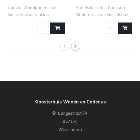
Canvas Wandpaneel met
Speels karakter: Karlsson
Geschilderde Vlakken –
Modern Cuckoo Geluidsbox
Bruine Tinten –..
met Beweg..
Kloosterhuis Wonen en Cadeaus
Langestraat 74
9671 PJ
Winschoten