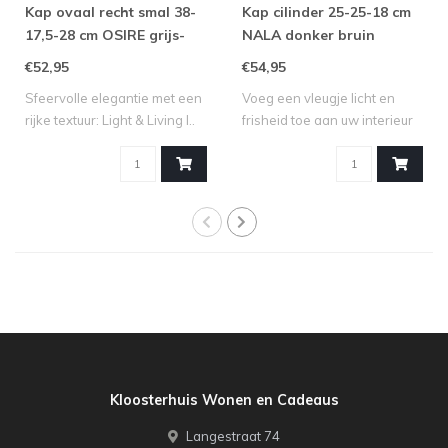
Kap ovaal recht smal 38-
Kap cilinder 25-25-18 cm
17,5-28 cm OSIRE grijs-
NALA donker bruin
bruin
€52,95
€54,95
Sfeervolle elegantie met een
Voeg een vleugje licht en
rijke textuur: Light & Living l..
frisheid toe aan uw interieur
met ..
Kloosterhuis Wonen en Cadeaus
Langestraat 74