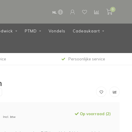
0
NL
dwick
PTMD
Vondels
Cadeaukaart
vice
Persoonlijke service
n
Op voorraad (2)
Incl. btw