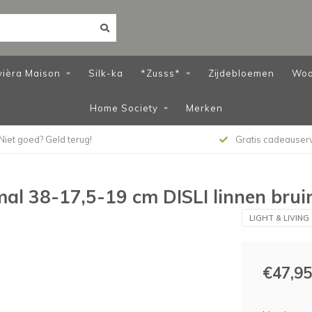
vièra Maison
Silk-ka
*Zusss*
Zijdebloemen
Woo
Home Society
Merken
Niet goed? Geld terug!
Gratis cadeauser
mal 38-17,5-19 cm DISLI linnen brui
LIGHT & LIVING
€47,95