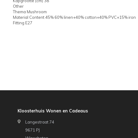
Kapgrootte (cm) 38
Other
Thema Mushroom
Material Content 45% 60% linen+40% cotton+40% PVC+15% iron
Fitting E27
Kloosterhuis Wonen en Cadeaus
Langestraat 74
9671 PJ
Winschoten