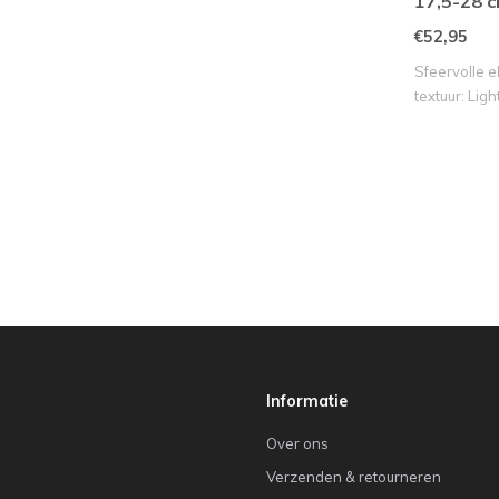
17,5-28 c
bruin
€52,95
Sfeervolle e
textuur: Light
Informatie
Over ons
Verzenden & retourneren