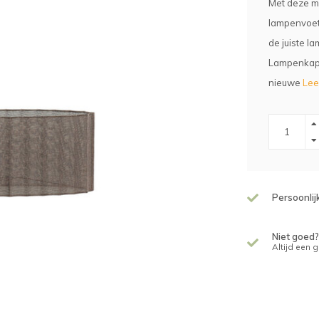
Met deze mo
lampenvoet 
de juiste l
Lampenkapp
nieuwe
Lee
Persoonlij
Niet goed?
Altijd een 