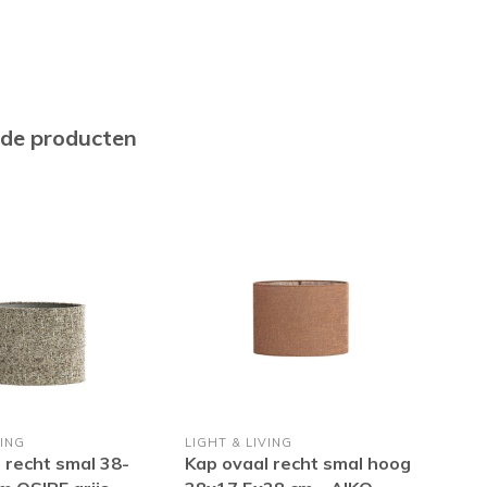
rde producten
VING
LIGHT & LIVING
LIGH
 recht smal 38-
Kap ovaal recht smal hoog
Kap