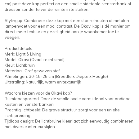
cm) past deze kap perfect op een smalle sidetable, vensterbank of
dressoir zonder te ver de ruimte in te steken.
Stylingtip: Combineer deze kap met een stoere houten of metalen
lampenvoet voor een mooi contrast. De Okavi kap is dé manier om
direct meer textuur en gezelligheid aan je woonkamer toe te
voegen.
Productdetails:
Merk: Light & Living
Model: Okavi (Ovaal recht smal)
Kleur: Lichtbruin
Materiaal: Grof geweven stof
Afmetingen: 30-15-25 cm (Breedte x Diepte x Hoogte)
Uitstraling: Natuurlijk, warm en textuurrijk
Waarom kiezen voor de Okavi kap?
Ruimtebesparend: Door de smalle ovale vorm ideaal voor ondiepe
kasten en vensterbanken.
Prachtig lichtbeeld: De grove structuur zorgt voor een unieke
lichtspreiding.
Tijdloos design: De lichtbruine kleur laat zich eenvoudig combineren
met diverse interieurstijlen.