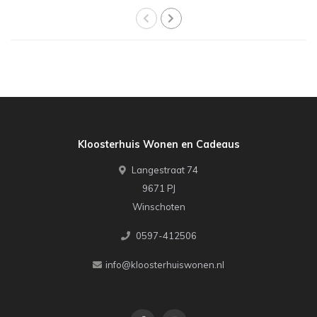
Kloosterhuis Wonen en Cadeaus
Langestraat 74
9671 PJ
Winschoten
0597-412506
info@kloosterhuiswonen.nl