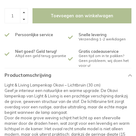
Toevoegen aan winkelwagen
Persoonlijke service
Snelle levering
Verzending 1-2 werkdagen
Niet goed? Geld terug!
Gratis cadeauservice
Altijd een geld terug garantie
Geen tijd om in te pakken?
Geen probleem, wij doen het
voor u!
Productomschrijving
Light & Living Lampenkap Okavi – Lichtbruin (30 cm)
Geef je interieur een natuurlijke en warme upgrade. De Okavi
lampenkap van Light & Living is een prachtige verschijning dankzij
de grove, geweven structuur van de stof. De lichtbruine tint zorgt
overdag voor een rustige, aardse uitstraling, maar de echte magie
begint wanneer de lamp aangaat.
Door de mooie grove weving schijnt het licht op een sfeervolle
manier door de draden heen, wat zorgt voor een levendig en warm
lichtspel in de kamer. Het ovaal recht smalle model is niet alleen
modern, maar ook uiterst praktisch: dankzij de geringe diepte (15