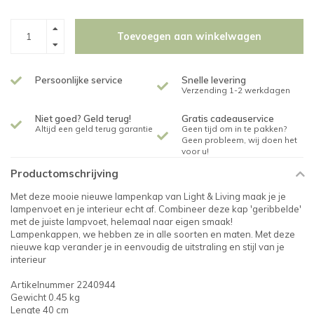
Toevoegen aan winkelwagen
Persoonlijke service
Snelle levering
Verzending 1-2 werkdagen
Niet goed? Geld terug!
Gratis cadeauservice
Altijd een geld terug garantie
Geen tijd om in te pakken?
Geen probleem, wij doen het
voor u!
Productomschrijving
Met deze mooie nieuwe lampenkap van Light & Living maak je je
lampenvoet en je interieur echt af. Combineer deze kap 'geribbelde'
met de juiste lampvoet, helemaal naar eigen smaak!
Lampenkappen, we hebben ze in alle soorten en maten. Met deze
nieuwe kap verander je in eenvoudig de uitstraling en stijl van je
interieur
Artikelnummer 2240944
Gewicht 0.45 kg
Lengte 40 cm