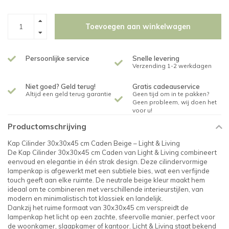
Toevoegen aan winkelwagen
Persoonlijke service
Snelle levering
Verzending 1-2 werkdagen
Niet goed? Geld terug!
Gratis cadeauservice
Altijd een geld terug garantie
Geen tijd om in te pakken?
Geen probleem, wij doen het
voor u!
Productomschrijving
Kap Cilinder 30x30x45 cm Caden Beige – Light & Living
De Kap Cilinder 30x30x45 cm Caden van Light & Living combineert
eenvoud en elegantie in één strak design. Deze cilindervormige
lampenkap is afgewerkt met een subtiele bies, wat een verfijnde
touch geeft aan elke ruimte. De neutrale beige kleur maakt hem
ideaal om te combineren met verschillende interieurstijlen, van
modern en minimalistisch tot klassiek en landelijk.
Dankzij het ruime formaat van 30x30x45 cm verspreidt de
lampenkap het licht op een zachte, sfeervolle manier, perfect voor
de woonkamer, slaapkamer of kantoor. Licht & Living staat bekend