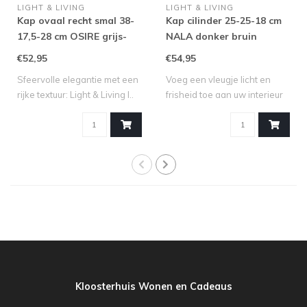
LIGHT & LIVING
LIGHT & LIVING
Kap ovaal recht smal 38-
Kap cilinder 25-25-18 cm
17,5-28 cm OSIRE grijs-
NALA donker bruin
bruin
€52,95
€54,95
Sfeervolle elegantie met een
Voeg een vleugje licht en
rijke textuur: Light & Living l..
frisheid toe aan uw interieur
met ..
Kloosterhuis Wonen en Cadeaus