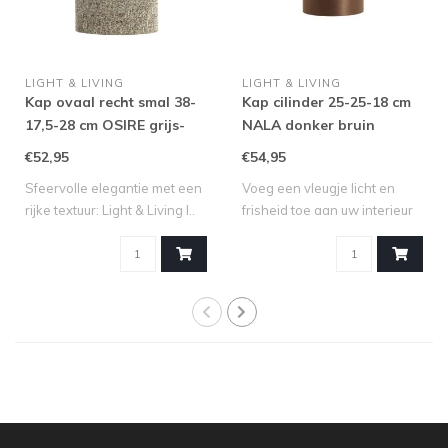
LIGHT & LIVING
LIGHT & LIVING
Kap ovaal recht smal 38-
Kap cilinder 25-25-18 cm
17,5-28 cm OSIRE grijs-
NALA donker bruin
bruin
€52,95
€54,95
Sfeervolle elegantie met een
Voeg een vleugje licht en
rijke textuur: Light & Living l..
frisheid toe aan uw interieur
met ..