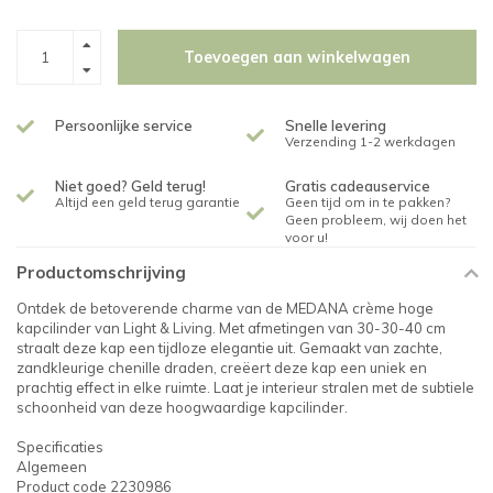
Toevoegen aan winkelwagen
Persoonlijke service
Snelle levering
Verzending 1-2 werkdagen
Niet goed? Geld terug!
Gratis cadeauservice
Altijd een geld terug garantie
Geen tijd om in te pakken?
Geen probleem, wij doen het
voor u!
Productomschrijving
Ontdek de betoverende charme van de MEDANA crème hoge
kapcilinder van Light & Living. Met afmetingen van 30-30-40 cm
straalt deze kap een tijdloze elegantie uit. Gemaakt van zachte,
zandkleurige chenille draden, creëert deze kap een uniek en
prachtig effect in elke ruimte. Laat je interieur stralen met de subtiele
schoonheid van deze hoogwaardige kapcilinder.
Specificaties
Algemeen
Product code 2230986