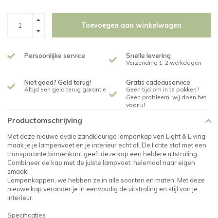
Toevoegen aan winkelwagen
Persoonlijke service
Snelle levering
Verzending 1-2 werkdagen
Niet goed? Geld terug!
Gratis cadeauservice
Altijd een geld terug garantie
Geen tijd om in te pakken?
Geen probleem, wij doen het
voor u!
Productomschrijving
Met deze nieuwe ovale zandkleurige lampenkap van Light & Living
maak je je lampenvoet en je interieur echt af. De lichte stof met een
transparante binnenkant geeft deze kap een heldere uitstraling.
Combineer de kap met de juiste lampvoet, helemaal naar eigen
smaak!
Lampenkappen, we hebben ze in alle soorten en maten. Met deze
nieuwe kap verander je in eenvoudig de uitstraling en stijl van je
interieur.
Specificaties