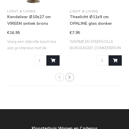
LIGHT & LIVING
LIGHT & LIVING
Kandelaar Ø10x27 cm
Theelicht Ø11x9 cm
VIREEN antiek brons
OPALINE glas donker
bruin
€16,95
€7,95
Voeg een stijlvolle touch toe
WARME EN SFEERVOLLE
aan je interieur met de
BLIKVANGER: DONKERBRUIN
kandel..
GLAZEN THEELICHT..
Kloosterhuis Wonen en Cadeaus