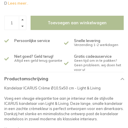
D
Lees meer..
Toevoegen aan winkelwagen
Persoonlijke service
Snelle levering
Verzending 1-2 werkdagen
Niet goed? Geld terug!
Gratis cadeauservice
Altijd een geld terug garantie
Geen tijd om in te pakken?
Geen probleem, wij doen het
voor u!
Productomschrijving
Kandelaar ICARUS Crème Ø10,5x50 cm - Light & Living
Voeg een vleugje elegantie toe aan je interieur met de stijlvolle
ICARUS kandelaar van Light & Living. Deze lange, smalle kandelaar
in een zachte crèmekleur is perfect ontworpen voor een dinerkaars.
Dankzij het slanke en minimalistische ontwerp past de kandelaar
moeiteloos in zowel moderne als klassieke interieurs.