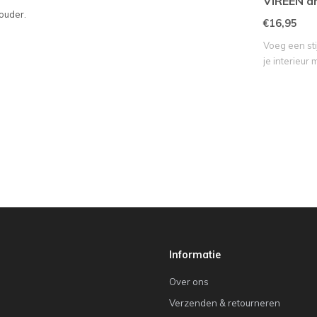
VIREEN an
ouder.
€16,95
Voeg een sti
je interieur 
Informatie
Over ons
Verzenden & retourneren