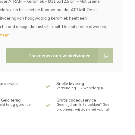
der ATRANI – Keramiek – Ø11,5x12,5 cm – Mat Crème
ele luxe in huis met de Kaarsenhouder ATRANI. Deze
itvoering van hoogwaardig keramiek heeft een
sch, rond design dat rust uitstraalt. De mat crème afwerking
meer..
Toevoegen aan winkelwagen
ke service
Snelle levering
Verzending 1-2 werkdagen
 Geld terug!
Gratis cadeauservice
geld terug garantie
Geen tijd om in te pakken? Geen
probleem, wij doen het voor u!