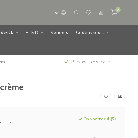
0
NL
dwick
PTMD
Vondels
Cadeaukaart
vice
Persoonlijke service
 crème
Op voorraad (5)
Incl. btw