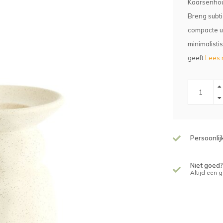
Kaarsenhou
Breng subti
compacte u
minimalisti
geeft
Lees 
Persoonlij
Niet goed?
Altijd een 