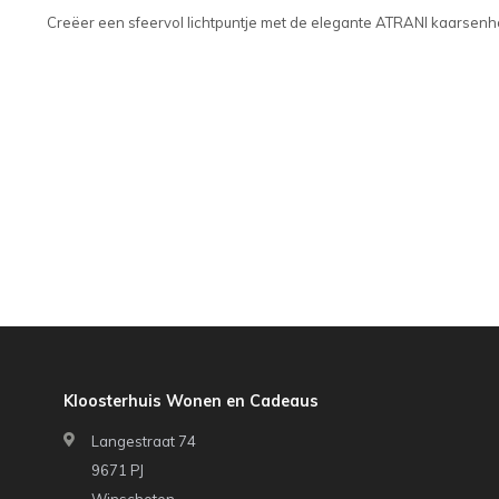
Creëer een sfeervol lichtpuntje met de elegante ATRANI kaarsenh
Kloosterhuis Wonen en Cadeaus
Langestraat 74
9671 PJ
Winschoten