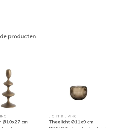
rde producten
VING
LIGHT & LIVING
LIGH
r Ø10x27 cm
Theelicht Ø11x9 cm
The