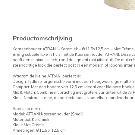
Productomschrijving
Kaarsenhouder ATRANI – Keramiek – Ø11,5x12,5 cm – Mat Crème
Breng subtiele luxe in huis met de Kaarsenhouder ATRANI. Deze 
heeft een minimalistisch, rond design dat rust uitstraalt. De mat c
steenachtige look die perfect past in een modern of Japandi interie
Waarom de kleine ATRANI perfect is:
Design: Tijdloze, organische vorm met een hoogwaardige matte fin
Compact: Met een hoogte van 12,5 cm ideaal voor kleinere hoekjes
Mix & Match: Combineert prachtig met grotere varianten uit de AT
Kleur: Neutraal crème; de perfecte basis voor elke kleur dinerkaars
Specs op een rij:
Model: ATRANI Kaarsenhouder (Small)
Materiaal: Keramiek
Kleur: Mat Crème
Afmetingen: Ø11,5 x 12,5 cm