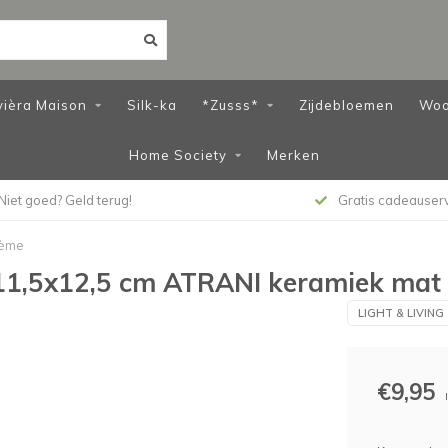
vièra Maison
Silk-ka
*Zusss*
Zijdebloemen
Woo
Home Society
Merken
Niet goed? Geld terug!
Gratis cadeauser
rème
Ø11,5x12,5 cm ATRANI keramiek mat
LIGHT & LIVING
€9,95