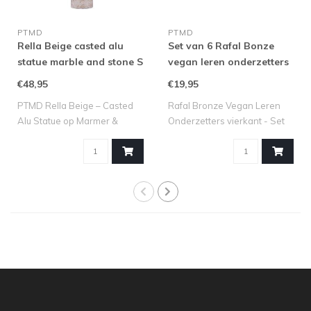
PTMD
PTMD
Rella Beige casted alu
Set van 6 Rafal Bonze
statue marble and stone S
vegan leren onderzetters
vierkant
€48,95
€19,95
PTMD Rella Beige – Casted
Rafal Bronze Vegan Leren
Alu Statue op Marmer &
Onderzetters vierkant - Set
Steen (S) ..
van 6 s..