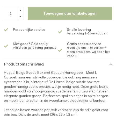
Toevoegen aan winkelwagen
Persoonlijke service
Snelle levering
Verzending 1-2 werkdagen
Niet goed? Geld terug!
Gratis cadeauservice
Altijd een geld terug garantie
Geen tijd om in te pakken?
Geen probleem, wij doen het
voor u!
Productomschrijving
Hazael Beige Suede Box met Gouden Handgreep – Maat L
Op zoek naar een stijlvolle opberger die ook nog eens een
eyecatcher is in je interieur? De Hazael beige suede box met
gouden handgreep is precies wat je nodig hebt. Deze grote box is
handgemaakt van hoogwaardig suede leer en afgewerkt met een
elegante gouden greep. Perfect om spullen netjes in op te bergen
én mooi neer te zetten in de woonkamer, slaapkamer of kantoor.
Let op: de boxen worden per stuk verkocht, dus de prijs geldt voor
één box. Dit is de grote maat (36 x 25 x 13 cm).