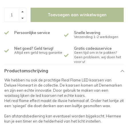
Toevoegen aan winkelwagen
Persoonlijke service
Snelle levering
Verzending 1-2 werkdagen
Niet goed? Geld terug!
Gratis cadeauservice
Altijd een geld terug garantie
Geen tijd om in te pakken?
Geen probleem, wij doen het
voor u!
Productomschrijving
We hebben nu ook de prachtige Real Flame LED kaarsen van
Deluxe Homeart in de collectie. De kaarsen komen uit Denemarken
en zijn een echte innovatie. Door gebruik te maken van een
waxlaag lijken de led kaarsen net echte kaars.
Het real flame effect maakt de illusie helemaal af. Onder het lontje zit
een ‘spiegel’ die doet denken aan een kuiltje gesmolten wax.
Een afstandsbediening kan eventueel worden bijgekocht. Hiermee
kun je een timer en de helderheid van het licht instellen.