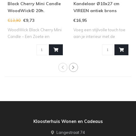
Black Cherry Mini Candle
Kandelaar Ø10x27 cm
WoodWick© 20h.
VIREEN antiek brons
€9,73
€16,95
€13,90
WoodWick Black Cherry Mini
Voeg een stijlvolle touch toe
Candle – Een Zoete en
aan je interieur met de
Fruitige Se..
kandel..
Kloosterhuis Wonen en Cadeaus
Langestraat 74