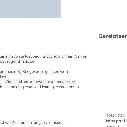
Gerelatee
water's nieuwste toevoeging: Laundry Linnen. Verwen
d, drogend in de zon.
ar papier. Bij Bridgewater geloven we in
king.
stoffen, tapijten, afgewerkte oppervlakken,
 beschadiging en/of verkleuring te voorkomen.
HOME SOCI
Wasparf
ot wel 4 maanden lang te verfrissen.