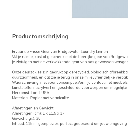
Productomschrijving
Ervaar de Frisse Geur van Bridgewater Laundry Linnen
Vul je ruimte, kast of geschenk met de heerlijke geur van Bridge
je zintuigen met de verkwikkende geur van pas gewassen wasgoe
Onze geurzakjes zijn gedrukt op gerecycled, biologisch afbreekba
duurzaamheid, en dat zie je terug in onze milieuvriendelijke verpak
Waarschuwing: niet voor consumptie.Vermijd contact met meubels, 
kunststoffen, acrylverf en geschilderde voorwerpen om mogelijke
Herkomst: Land: USA
Materiaal: Papier met vermiculite
Afmetingen en Gewicht:
Afmetingen (cm): 1 x 11.5 x 17
Gewicht (gr.): 30
Inhoud: 115 ml geurplezier, perfect gedoseerd om jouw omgeving t