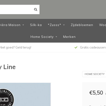
vièra Maison
Silk-ka
*Zusss*
Zijdebloemen
Woo
Home Society
Merken
Niet goed? Geld terug!
Gratis cadeauser
 Line
HOME SOCIETY
€5,50