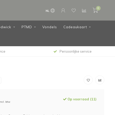
0
NL
dwick
PTMD
Vondels
Cadeaukaart
vice
Persoonlijke service
Op voorraad (11)
Incl. btw