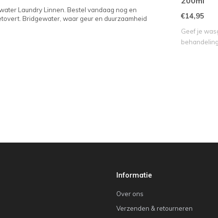
200ml
gewater Laundry Linnen. Bestel vandaag nog en
€14,95
betovert. Bridgewater, waar geur en duurzaamheid
Geef je was
behandeling
Sweet Gr..
Informatie
Over ons
Verzenden & retourneren