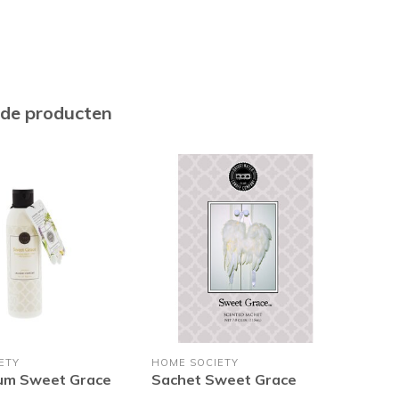
rde producten
ETY
HOME SOCIETY
HOM
um Sweet Grace
Sachet Sweet Grace
Geu