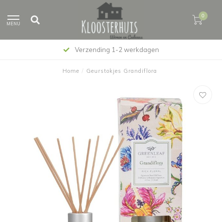
0
MENU
Verzending 1-2 werkdagen
Home
/
Geurstokjes Grandiflora