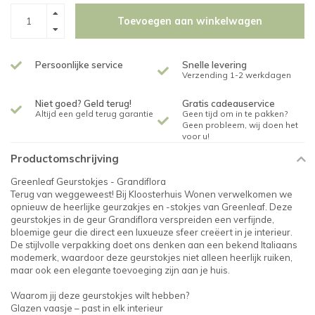
Toevoegen aan winkelwagen
Persoonlijke service
Snelle levering
Verzending 1-2 werkdagen
Niet goed? Geld terug!
Gratis cadeauservice
Altijd een geld terug garantie
Geen tijd om in te pakken?
Geen probleem, wij doen het
voor u!
Productomschrijving
Greenleaf Geurstokjes - Grandiflora
Terug van weggeweest! Bij Kloosterhuis Wonen verwelkomen we
opnieuw de heerlijke geurzakjes en -stokjes van Greenleaf. Deze
geurstokjes in de geur Grandiflora verspreiden een verfijnde,
bloemige geur die direct een luxueuze sfeer creëert in je interieur.
De stijlvolle verpakking doet ons denken aan een bekend Italiaans
modemerk, waardoor deze geurstokjes niet alleen heerlijk ruiken,
maar ook een elegante toevoeging zijn aan je huis.
Waarom jij deze geurstokjes wilt hebben?
Glazen vaasje – past in elk interieur