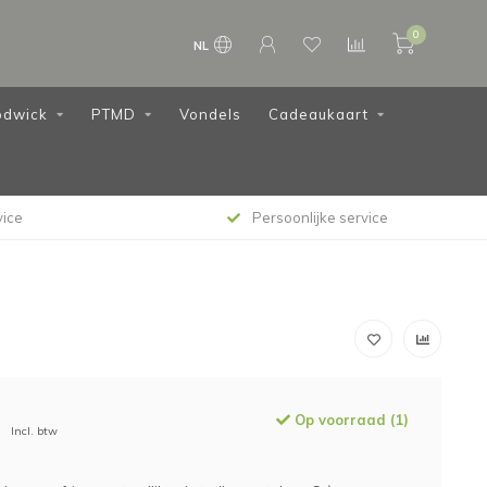
0
NL
dwick
PTMD
Vondels
Cadeaukaart
vice
Persoonlijke service
Op voorraad (1)
Incl. btw