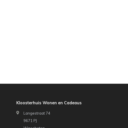
Kloosterhuis Wonen en Cadeaus
Langestraat 74
9671 PJ
Winschoten