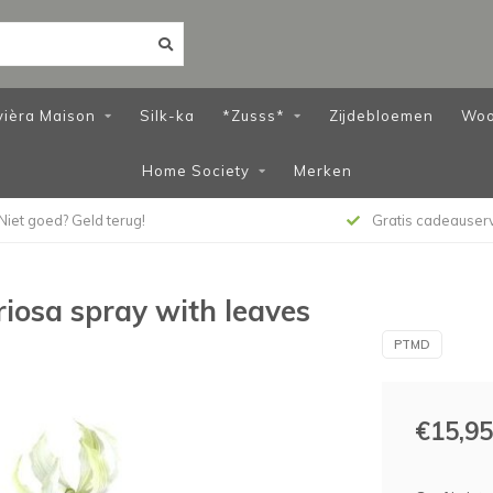
vièra Maison
Silk-ka
*Zusss*
Zijdebloemen
Woo
Home Society
Merken
Niet goed? Geld terug!
Gratis cadeauser
osa spray with leaves
PTMD
€15,95