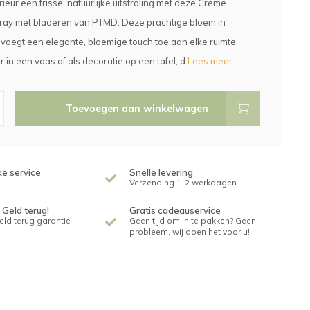
rieur een frisse, natuurlijke uitstraling met deze Crème
pray met bladeren van PTMD. Deze prachtige bloem in
voegt een elegante, bloemige touch toe aan elke ruimte.
r in een vaas of als decoratie op een tafel, d
Lees meer..
Toevoegen aan winkelwagen
ke service
Snelle levering
Verzending 1-2 werkdagen
 Geld terug!
Gratis cadeauservice
geld terug garantie
Geen tijd om in te pakken? Geen
probleem, wij doen het voor u!