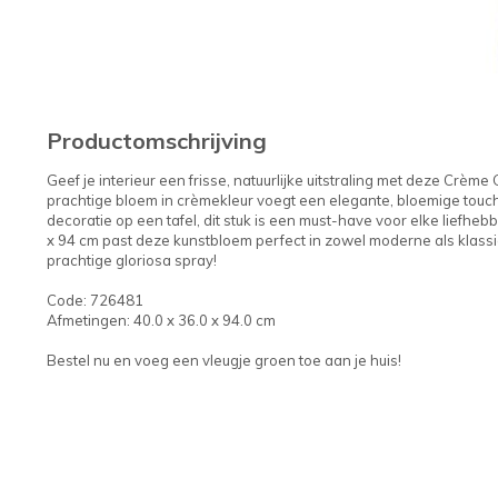
Productomschrijving
Geef je interieur een frisse, natuurlijke uitstraling met deze Crè
prachtige bloem in crèmekleur voegt een elegante, bloemige touch 
decoratie op een tafel, dit stuk is een must-have voor elke liefheb
x 94 cm past deze kunstbloem perfect in zowel moderne als klassie
prachtige gloriosa spray!
Code: 726481
Afmetingen: 40.0 x 36.0 x 94.0 cm
Bestel nu en voeg een vleugje groen toe aan je huis!