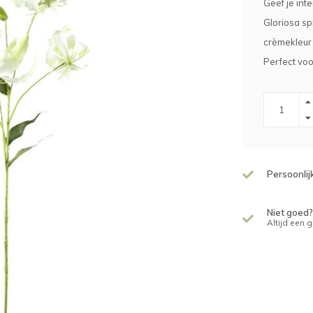
Geef je inte
Gloriosa s
crèmekleur 
Perfect voo
Persoonlij
Niet goed?
Altijd een 