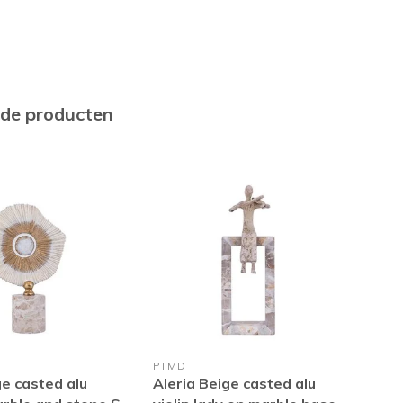
rde producten
PTMD
PTM
ge casted alu
Aleria Beige casted alu
Set