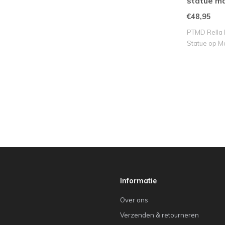
statue ma
€48,95
PTMD Rella 
Statue op Ma
Informatie
Over ons
Verzenden & retourneren