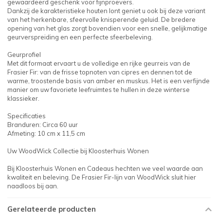
gewaardeerd geschenk voor fijnproevers.
Dankzij de karakteristieke houten lont geniet u ook bij deze variant
van het herkenbare, sfeervolle knisperende geluid. De bredere
opening van het glas zorgt bovendien voor een snelle, gelijkmatige
geurverspreiding en een perfecte sfeerbeleving.
Geurprofiel
Met dit formaat ervaart u de volledige en rijke geurreis van de
Frasier Fir: van de frisse topnoten van cipres en dennen tot de
warme, troostende basis van amber en muskus. Het is een verfijnde
manier om uw favoriete leefruimtes te hullen in deze winterse
klassieker.
Specificaties
Branduren: Circa 60 uur
Afmeting: 10 cm x 11,5 cm
Uw WoodWick Collectie bij Kloosterhuis Wonen
Bij Kloosterhuis Wonen en Cadeaus hechten we veel waarde aan
kwaliteit en beleving. De Frasier Fir-lijn van WoodWick sluit hier
naadloos bij aan.
Gerelateerde producten