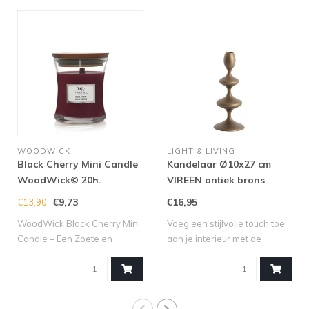
WOODWICK
LIGHT & LIVING
Black Cherry Mini Candle
Kandelaar Ø10x27 cm
WoodWick© 20h.
VIREEN antiek brons
€9,73
€16,95
€13,90
WoodWick Black Cherry Mini
Voeg een stijlvolle touch toe
Candle – Een Zoete en
aan je interieur met de
Fruitige Se..
kandel..