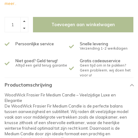
meer..
Toevoegen aan winkelwagen
Persoonlijke service
Snelle levering
Verzending 1-2 werkdagen
Niet goed? Geld terug!
Gratis cadeauservice
Altijd een geld terug garantie
Geen tijd om in te pakken?
Geen probleem, wij doen het
voor u!
Productomschrijving
WoodWick Frasier Fir Medium Candle – Veelzijdige Luxe en
Elegantie
De WoodWick Frasier Fir Medium Candle is de perfecte balans
tussen aanwezigheid en subtiliteit. Wij raden dit veelzijdige model
vaak aan voor middelgrote vertrekken zoals de slaapkamer, een
knusse zithoek of een sfeervolle eetkamer, waar de heerlijke
winterse frisheid optimaal tot zijn recht komt. Daarnaast is de
Medium Candle door zijn ideale formaat een prachtig en