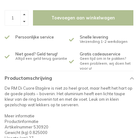
Toevoegen aan winkelwagen
Persoonlijke service
Snelle levering
Verzending 1-2 werkdagen
Niet goed? Geld terug!
Gratis cadeauservice
Altijd een geld terug garantie
Geen tijd om in te pakken?
Geen probleem, wij doen het
voor u!
Productomschrijving
De RM Di Cuore Etagère is niet zo heel groot, maar heeft het hart op
de goede plaats – bovenin. Het aluminium heeft een lichte taupe
kleur van de ring bovenin tot en met de voet. Leuk om in klein
gezelschap wat lekkers op te serveren.
Meer informatie
Productinformatie
Artikelnummer 530920
Gewicht (kg) 0.825000