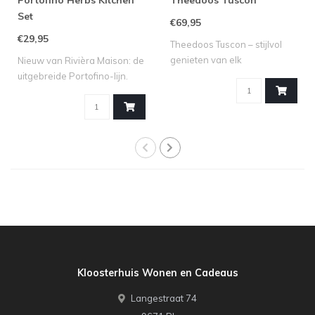
Set
€69,95
€29,95
Theedoos Tuscon – stijlvol
genieten van elk
Nieuw van Rivièra Maison: de
theemoment Voor..
uitgebreide Portofino-lijn.
Dez..
Kloosterhuis Wonen en Cadeaus
Langestraat 74