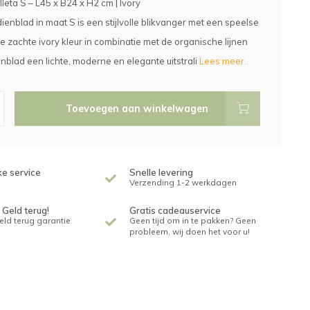
leta S – L45 x B24 x H2 cm | Ivory
dienblad in maat S is een stijlvolle blikvanger met een speelse
e zachte ivory kleur in combinatie met de organische lijnen
ienblad een lichte, moderne en elegante uitstrali
Lees meer..
Toevoegen aan winkelwagen
ke service
Snelle levering
Verzending 1-2 werkdagen
 Geld terug!
Gratis cadeauservice
geld terug garantie
Geen tijd om in te pakken? Geen
probleem, wij doen het voor u!