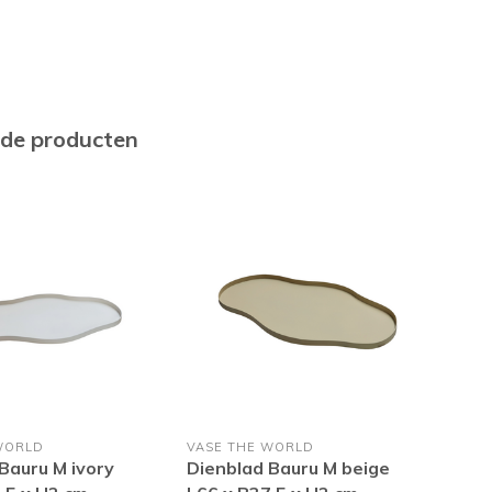
rde producten
WORLD
VASE THE WORLD
VAS
Bauru M ivory
Dienblad Bauru M beige
Die