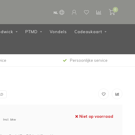
0
NL
dwick
PTMD
Vondels
Cadeaukaart
vice
Persoonlijke service
LD
Niet op voorraad
Incl. btw