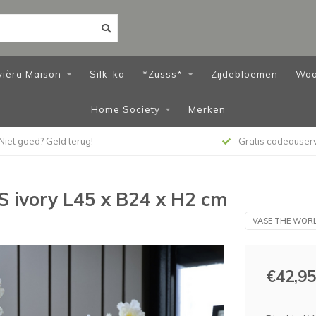
vièra Maison
Silk-ka
*Zusss*
Zijdebloemen
Woo
Home Society
Merken
Niet goed? Geld terug!
Gratis cadeauser
 S ivory L45 x B24 x H2 cm
VASE THE WOR
€42,95