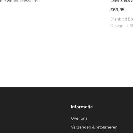
L66 x B37
riete woonaccessoires.
€69,95
Dienblad Ba
Design – L6
Informatie
Over ons
Verzenden & retourneren