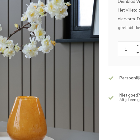
Dienblad Vil
Het Villeta 
niervorm. D
geeft dit d
Persoonlij
Niet goed?
Altijd een 