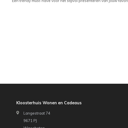
Een trendy must-have voor het stijlvol presenteren van jouw favo
Kloosterhuis Wonen en Cadeaus
Langestraat 74
9671 PJ
Winschoten