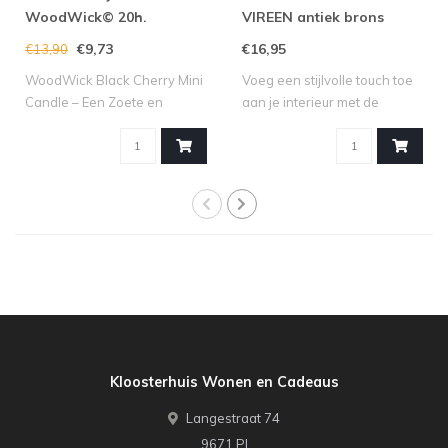
WoodWick© 20h.
VIREEN antiek brons
€9,73
€16,95
€13,90
WoodWick Black Cherry Mini
Voeg een stijlvolle touch toe
Candle – Een Zoete en
aan je interieur met de
Fruitige Se..
kandel..
Kloosterhuis Wonen en Cadeaus
Langestraat 74
9671 PJ