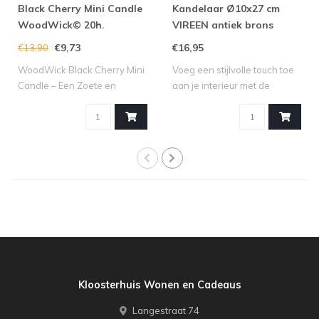
Black Cherry Mini Candle
Kandelaar Ø10x27 cm
WoodWick© 20h.
VIREEN antiek brons
€9,73
€16,95
€13,90
WoodWick Black Cherry Mini
Voeg een stijlvolle touch toe
Candle – Een Zoete en
aan je interieur met de
Fruitige Se..
kandel..
Kloosterhuis Wonen en Cadeaus
Langestraat 74