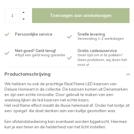
Toevoegen aan winkelwagen
Persoonlijke service
Snelle levering
Verzending 1-2 werkdagen
Niet goed? Geld terug!
Gratis cadeauservice
Altijd een geld terug garantie
Geen tijd om in te pakken?
Geen probleem, wij doen het
voor u!
Productomschrijving
We hebben nu ook de prachtige Real Flame LED kaarsen van
Deluxe Homeart in de collectie. De kaarsen komen uit Denemarken
en zijn een echte innovatie. Door gebruik te maken van een
waxlaag lijken de led kaarsen net echte kaars.
Het real flame effect maakt de illusie helemaal af. Onder het lontje zit
een ‘spiegel’ die doet denken aan een kuiltje gesmolten wax.
Een afstandsbediening kan eventueel worden bijgekocht. Hiermee
kun je een timer en de helderheid van het licht instellen.