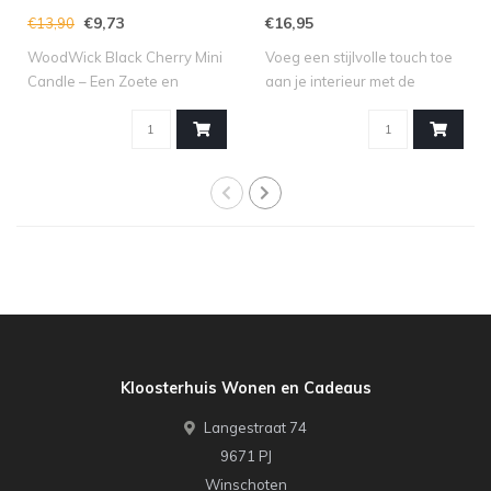
€9,73
€16,95
€13,90
WoodWick Black Cherry Mini
Voeg een stijlvolle touch toe
Candle – Een Zoete en
aan je interieur met de
Fruitige Se..
kandel..
Kloosterhuis Wonen en Cadeaus
Langestraat 74
9671 PJ
Winschoten