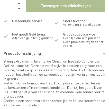
Toevoegen aan winkelwagen
Persoonlijke service
Snelle levering
Verzending 1-2 werkdagen
Niet goed? Geld terug!
Gratis cadeauservice
Altijd een geld terug garantie
Geen tijd om in te pakken?
Geen probleem, wij doen het
voor u!
Productomschrijving
Breng extra sfeer in huis met de Christmas Tree LED Candles van
Deluze Home Art. Deze set van 6 stijlvolle kaarsen zorgt voor een
warme, gezellige gloed in je kerstboom of op tafel. De LED-kaarsen
hebben het uiterlijk van echte kaarsjes, maar zijn veilig en duurzaam
in gebruik.
Met hun slanke formaat van 1,2 x 15 cm passen ze perfect tussen
de kersttakken of in een mooie kandelaar. Dankzij het gebruik van
LED-licht geniet je van een rustige, flakkerende vlam zonder rook of
brandgevaar.
Creëer in een handomdraai een feestelijke en knusse kerstsfeer die
elk interieur laat stralen.