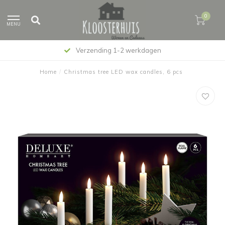
0
MENU
Verzending 1-2 werkdagen
Home
/
Christmas tree LED wax candles, 6 pcs