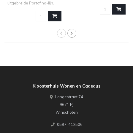
theemoment Voor..
uitgebreide Portofino-lijn.
Dez..
Kloosterhuis Wonen en Cadeaus
Langestraat 74
9671 PJ
Winschoten
0597-412506