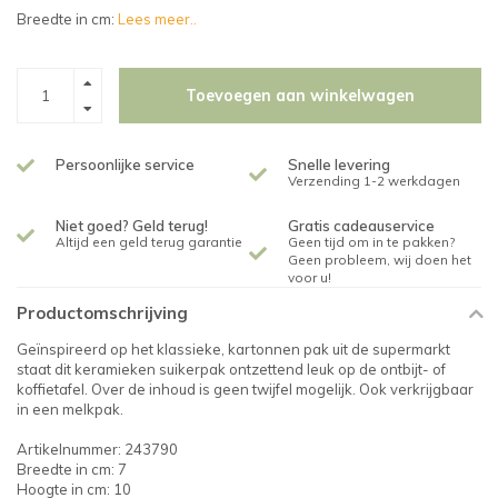
Breedte in cm:
Lees meer..
Toevoegen aan winkelwagen
Persoonlijke service
Snelle levering
Verzending 1-2 werkdagen
Niet goed? Geld terug!
Gratis cadeauservice
Altijd een geld terug garantie
Geen tijd om in te pakken?
Geen probleem, wij doen het
voor u!
Productomschrijving
Geïnspireerd op het klassieke, kartonnen pak uit de supermarkt
staat dit keramieken suikerpak ontzettend leuk op de ontbijt- of
koffietafel. Over de inhoud is geen twijfel mogelijk. Ook verkrijgbaar
in een melkpak.
Artikelnummer: 243790
Breedte in cm: 7
Hoogte in cm: 10