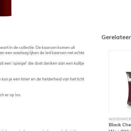
Gerelatee
rt in de collectie. De kaarsen komen uit
an een waxlaag lijken de led kaarsen net echte
zit een ‘spiegel’ die doet denken aan een kuiltje
un je een timer en de helderheid van het licht
h er op los.
WOODWIC
Black Che