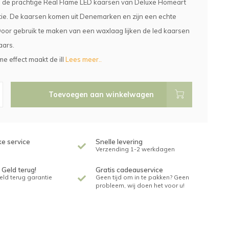
de prachtige Real Flame LED kaarsen van Deluxe Homeart
ctie. De kaarsen komen uit Denemarken en zijn een echte
Door gebruik te maken van een waxlaag lijken de led kaarsen
aars.
me effect maakt de ill
Lees meer..
Toevoegen aan winkelwagen
ke service
Snelle levering
Verzending 1-2 werkdagen
 Geld terug!
Gratis cadeauservice
geld terug garantie
Geen tijd om in te pakken? Geen
probleem, wij doen het voor u!