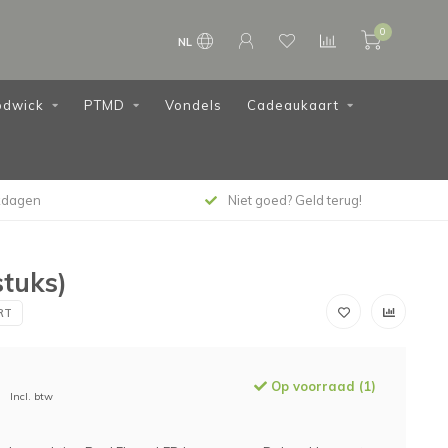
0
NL
dwick
PTMD
Vondels
Cadeaukaart
kdagen
Niet goed? Geld terug!
tuks)
RT
Op voorraad (1)
Incl. btw