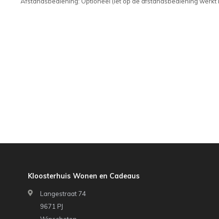
Afstandsbediening: Optioneel (let op de afstandsbediening werkt 
Kloosterhuis Wonen en Cadeaus
Langestraat 74
9671 PJ
Winschoten