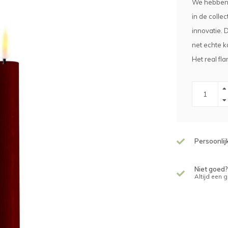
We hebben 
in de colle
innovatie. 
net echte k
Het real fla
Persoonlij
Niet goed?
Altijd een 