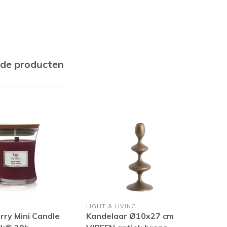
rde producten
K
LIGHT & LIVING
PTM
rry Mini Candle
Kandelaar Ø10x27 cm
LED