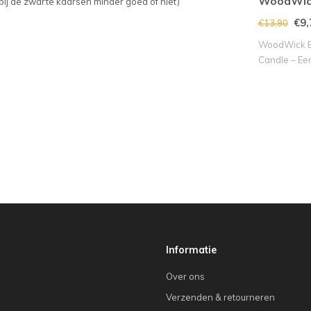
WoodWic
bij de zwarte kaarsen minder goed of niet)
€9,
€13,90
WoodWick Bl
Candle – Een
Se..
Informatie
Over ons
Verzenden & retourneren