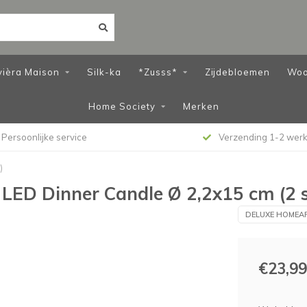
vièra Maison
Silk-ka
*Zusss*
Zijdebloemen
Woo
Home Society
Merken
Persoonlijke service
Verzending 1-2 wer
)
LED Dinner Candle Ø 2,2x15 cm (2 s
DELUXE HOMEA
€23,99