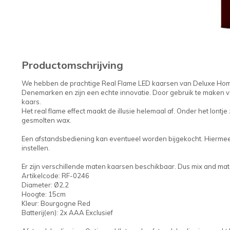
Productomschrijving
We hebben de prachtige Real Flame LED kaarsen van Deluxe Homea
Denemarken en zijn een echte innovatie. Door gebruik te maken v
kaars.
Het real flame effect maakt de illusie helemaal af. Onder het lontje 
gesmolten wax.
Een afstandsbediening kan eventueel worden bijgekocht. Hiermee k
instellen.
Er zijn verschillende maten kaarsen beschikbaar. Dus mix and matc
Artikelcode: RF-0246
Diameter: Ø2,2
Hoogte: 15cm
Kleur: Bourgogne Red
Batterij(en): 2x AAA Exclusief