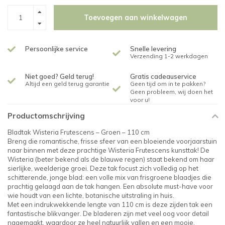
Toevoegen aan winkelwagen
Persoonlijke service
Snelle levering
Verzending 1-2 werkdagen
Niet goed? Geld terug!
Gratis cadeauservice
Altijd een geld terug garantie
Geen tijd om in te pakken?
Geen probleem, wij doen het
voor u!
Productomschrijving
Bladtak Wisteria Frutescens – Groen – 110 cm
Breng die romantische, frisse sfeer van een bloeiende voorjaarstuin
naar binnen met deze prachtige Wisteria Frutescens kunsttak! De
Wisteria (beter bekend als de blauwe regen) staat bekend om haar
sierlijke, weelderige groei. Deze tak focust zich volledig op het
schitterende, jonge blad: een volle mix van frisgroene blaadjes die
prachtig gelaagd aan de tak hangen. Een absolute must-have voor
wie houdt van een lichte, botanische uitstraling in huis.
Met een indrukwekkende lengte van 110 cm is deze zijden tak een
fantastische blikvanger. De bladeren zijn met veel oog voor detail
nagemaakt, waardoor ze heel natuurlijk vallen en een mooie,