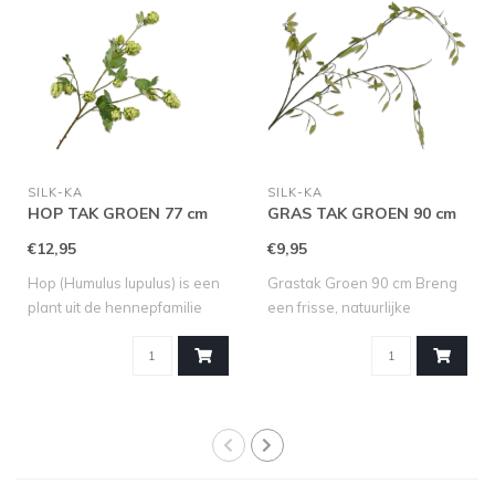
SILK-KA
SILK-KA
HOP TAK GROEN 77 cm
GRAS TAK GROEN 90 cm
€12,95
€9,95
Hop (Humulus lupulus) is een
Grastak Groen 90 cm Breng
plant uit de hennepfamilie
een frisse, natuurlijke
(Can..
uitstrali..