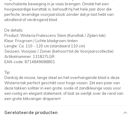
nonchalante beweging in je vaas brengen. Omdat het een
hoogwaardige kunsttak is, behoudt hij het hele jaar door die
perfecte, levendige voorjaarslook zónder dat je last hebt van
uitvallend of verdrogend blad.
De details:
Product: Wisteria Frutescens Stem (Kunsttak / Zijden tak)
Kleur: Frisgroen / Lichte bladgroen-tinten
Lengte: Ca. 110 - 120 cm (standaard 110 cm)
Seizoen: Voorjaar / Zomer (behoort tot de Voorjaarscollectie)
Artikelnummer: 131827LGR
EAN-code: 8714849688801
Tip:
Dankzij de mooie, lange steel en het overhangende blad is deze
Wisteria tak perfect geschikt voor hoge vazen. Zet een paar van
deze takken solitair in een grote, ovale of zandkleurige vaas voor
een rustig en elegant statement, of laat ze sierlijk over de rand van
een grote blikvanger draperen!
Gerelateerde producten