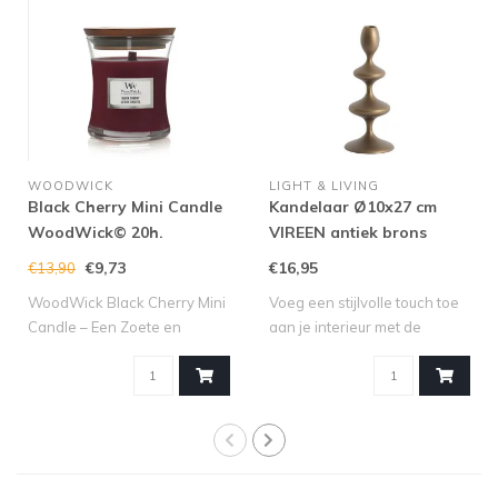
WOODWICK
LIGHT & LIVING
Black Cherry Mini Candle
Kandelaar Ø10x27 cm
WoodWick© 20h.
VIREEN antiek brons
€9,73
€16,95
€13,90
WoodWick Black Cherry Mini
Voeg een stijlvolle touch toe
Candle – Een Zoete en
aan je interieur met de
Fruitige Se..
kandel..