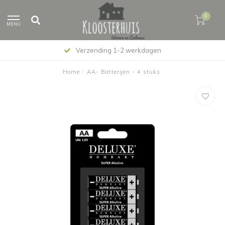
0
MENU
Verzending 1-2 werkdagen
Home
/
AA- Batterijen - 4 stuks