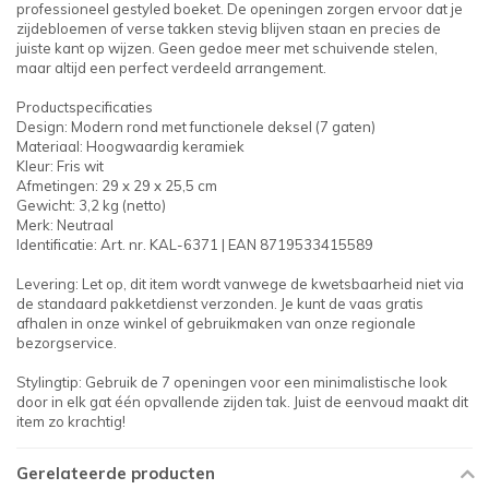
professioneel gestyled boeket. De openingen zorgen ervoor dat je
zijdebloemen of verse takken stevig blijven staan en precies de
juiste kant op wijzen. Geen gedoe meer met schuivende stelen,
maar altijd een perfect verdeeld arrangement.
Productspecificaties
Design: Modern rond met functionele deksel (7 gaten)
Materiaal: Hoogwaardig keramiek
Kleur: Fris wit
Afmetingen: 29 x 29 x 25,5 cm
Gewicht: 3,2 kg (netto)
Merk: Neutraal
Identificatie: Art. nr. KAL-6371 | EAN 8719533415589
Levering: Let op, dit item wordt vanwege de kwetsbaarheid niet via
de standaard pakketdienst verzonden. Je kunt de vaas gratis
afhalen in onze winkel of gebruikmaken van onze regionale
bezorgservice.
Stylingtip: Gebruik de 7 openingen voor een minimalistische look
door in elk gat één opvallende zijden tak. Juist de eenvoud maakt dit
item zo krachtig!
Gerelateerde producten