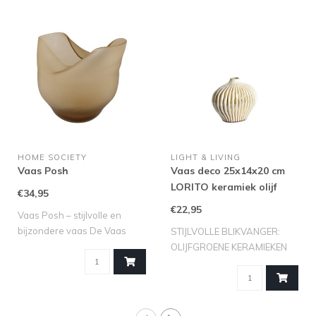
HOME SOCIETY
LIGHT & LIVING
Vaas Posh
Vaas deco 25x14x20 cm
LORITO keramiek olijf
€34,95
groen
€22,95
Vaas Posh – stijlvolle en
bijzondere vaas De Vaas
STIJLVOLLE BLIKVANGER:
Posh spre..
OLIJFGROENE KERAMIEKEN
VAAS LORITO VA..