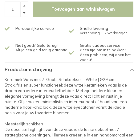
Toevoegen aan winkelwagen
Persoonlijke service
Snelle levering
Verzending 1-2 werkdagen
Niet goed? Geld terug!
Gratis cadeauservice
Altijd een geld terug garantie
Geen tijd om in te pakken?
Geen probleem, wij doen het
voor u!
Productomschrijving
Keramiek Vaas met 7-Gaats Schikdeksel – White | Ø29 cm
Strak, fris en super functioneel: deze witte keramieken vaas is de
droom van iedere interieurliefhebber. Met zijn heldere kleur en
elegante vormgeving brengt deze vaas direct licht en rust in je
ruimte. Of je nu een minimalistisch interieur hebt of houdt van een
moderne hotel-chic look, deze witte eyecatcher vormt de ideale
basis voor jouw favoriete bloemen.
Meesterlijk schikken
De absolute highlight van deze vaas is de losse deksel met 7
strategische openingen. Hiermee creëer je in een handomdraai een