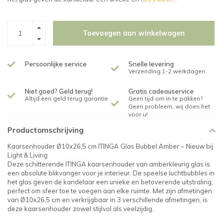
Toevoegen aan winkelwagen
Persoonlijke service
Snelle levering
Verzending 1-2 werkdagen
Niet goed? Geld terug!
Gratis cadeauservice
Altijd een geld terug garantie
Geen tijd om in te pakken?
Geen probleem, wij doen het
voor u!
Productomschrijving
Kaarsenhouder Ø10x26,5 cm ITINGA Glas Bubbel Amber – Nieuw bij
Light & Living
Deze schitterende ITINGA kaarsenhouder van amberkleurig glas is
een absolute blikvanger voor je interieur. De speelse luchtbubbles in
het glas geven de kandelaar een unieke en betoverende uitstraling,
perfect om sfeer toe te voegen aan elke ruimte. Met zijn afmetingen
van Ø10x26,5 cm en verkrijgbaar in 3 verschillende afmetingen, is
deze kaarsenhouder zowel stijlvol als veelzijdig.