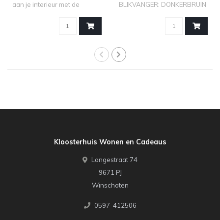
aan je interieur met de
BLIKVANGER: DONKERBRUIN
kandel..
GLAZEN THEELICHT..
Kloosterhuis Wonen en Cadeaus
Langestraat 74
9671 PJ
Winschoten
0597-412506