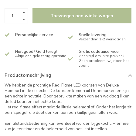
Toevoegen aan winkelwagen
Persoonlijke service
Snelle levering
Verzending 1-2 werkdagen
Niet goed? Geld terug!
Gratis cadeauservice
Altijd een geld terug garantie
Geen tijd om in te pakken?
Geen probleem, wij doen het
voor u!
Productomschrijving
We hebben de prachtige Real Flame LED kaarsen van Deluxe
Homeart in de collectie. De kaarsen komen uit Denemarken en zijn
een echte innovatie. Door gebruik te maken van een waxlaag lijken
de led kaarsen net echte kaars.
Het real flame effect maakt de illusie helemaal af. Onder het lontje zit
een ‘spiegel’ die doet denken aan een kuiltje gesmolten wax.
Een afstandsbediening kan eventueel worden bijgekocht. Hiermee
kun je een timer en de helderheid van het licht instellen.