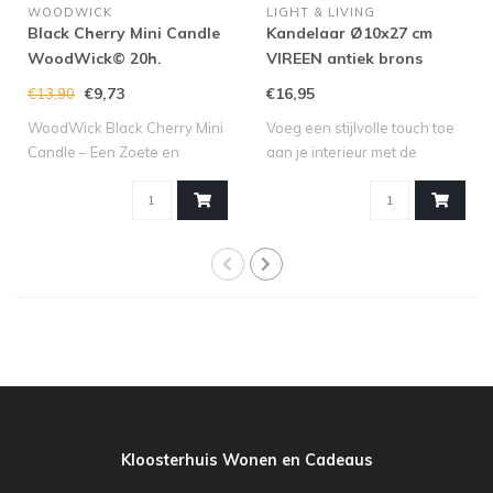
WOODWICK
LIGHT & LIVING
Black Cherry Mini Candle
Kandelaar Ø10x27 cm
WoodWick© 20h.
VIREEN antiek brons
€9,73
€16,95
€13,90
WoodWick Black Cherry Mini
Voeg een stijlvolle touch toe
Candle – Een Zoete en
aan je interieur met de
Fruitige Se..
kandel..
Kloosterhuis Wonen en Cadeaus